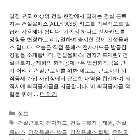
일정 규모 이상의 건설 현장에서 일하는 건설 근로
자는 건설올패스(ALL-PASS) 카드를 의무적으로 발
급해 사용해야 됩니다. 기존의 하나로 전자카드를
명칭을 변경하고 리뉴얼하여 출시한 것이 건설올패
스 입니다. 오늘은 직접 올패스 전자카드를 발급한
경험을 소개합니다. 건설올패스: 전자카드제란? 건
설근로자공제회의 퇴직공제금은 법정퇴직금을 받
기 어려운 건설근로자를 위한 제도로, 근로자가 퇴
직공제 가입 사업장에서 근로한 내역을 합산하여 퇴
직시에 퇴직공제금을 지급합니다. 이 퇴직공제금 적
립을 위해 …
더 읽기
카
정보
테
태
건설근로자 전자카드
,
건설근로자공제회
,
건설
고
그
올패스
,
건설올패스 발급
,
건설올패스 혜택
,
우체국
리