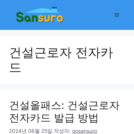
컨
텐
메
츠
로
뉴
건
너
건설근로자 전자카
뛰
기
드
건설올패스: 건설근로자
전자카드 발급 방법
2024년 06월 25일
작성자:
gosansuro