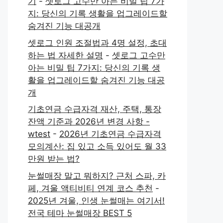
기
-
셋로그 고수만 아는 비밀 팁 7가
지: 당신의 기록 생활을 업그레이드할
숨겨진 기능 대공개
셋로그 인원 조절법과 4명 설정, 초대
하는 법 자세한 설명
-
셋로그 고수만
아는 비밀 팁 7가지: 당신의 기록 생
활을 업그레이드할 숨겨진 기능 대공
개
기초연금 수급자격 재산, 주택, 통장
잔액 기준과 2026년 변경 사항 -
wtest
-
2026년 기초연금 수급자격
모의계산: 집 있고 소득 있어도 월 33
만원 받는 법?
눈썰매장 말고 뭐하지? 근처 스파, 카
페, 겨울 액티비티 연계 코스 추천
-
2025년 겨울, 인생 눈썰매는 여기서!
전국 테마 눈썰매장 BEST 5