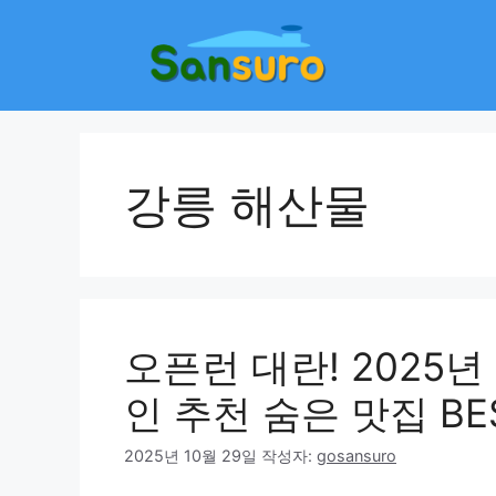
컨
텐
츠
로
건
너
뛰
강릉 해산물
기
오픈런 대란! 2025년
인 추천 숨은 맛집 BES
2025년 10월 29일
작성자:
gosansuro