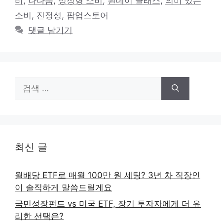
비
,
나다움
,
성장형 소비
,
원데이 클래스
,
의미 있는
리
소비
,
진정성
,
팝업스토어
댓글 남기기
검
색:
최신 글
월배당 ETF로 매월 100만 원 세팅? 3년 차 직장인
이 솔직하게 말씀드릴게요
국민성장펀드 vs 미국 ETF, 장기 투자자에게 더 유
리한 선택은?