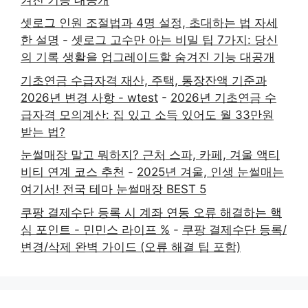
셋로그 인원 조절법과 4명 설정, 초대하는 법 자세
한 설명
-
셋로그 고수만 아는 비밀 팁 7가지: 당신
의 기록 생활을 업그레이드할 숨겨진 기능 대공개
기초연금 수급자격 재산, 주택, 통장잔액 기준과
2026년 변경 사항 - wtest
-
2026년 기초연금 수
급자격 모의계산: 집 있고 소득 있어도 월 33만원
받는 법?
눈썰매장 말고 뭐하지? 근처 스파, 카페, 겨울 액티
비티 연계 코스 추천
-
2025년 겨울, 인생 눈썰매는
여기서! 전국 테마 눈썰매장 BEST 5
쿠팡 결제수단 등록 시 계좌 연동 오류 해결하는 핵
심 포인트 - 민민스 라이프 %
-
쿠팡 결제수단 등록/
변경/삭제 완벽 가이드 (오류 해결 팁 포함)