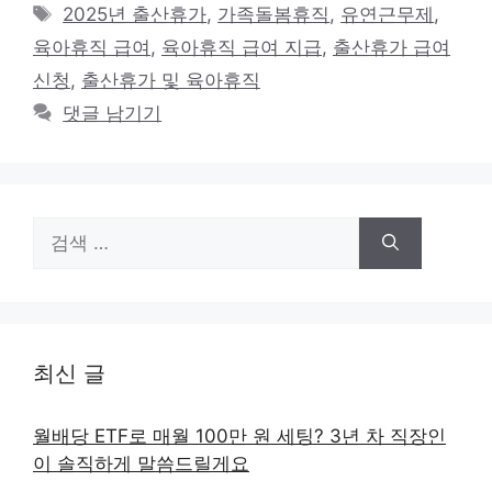
테
태
2025년 출산휴가
,
가족돌봄휴직
,
유연근무제
,
고
그
육아휴직 급여
,
육아휴직 급여 지급
,
출산휴가 급여
리
신청
,
출산휴가 및 육아휴직
댓글 남기기
검
색:
최신 글
월배당 ETF로 매월 100만 원 세팅? 3년 차 직장인
이 솔직하게 말씀드릴게요