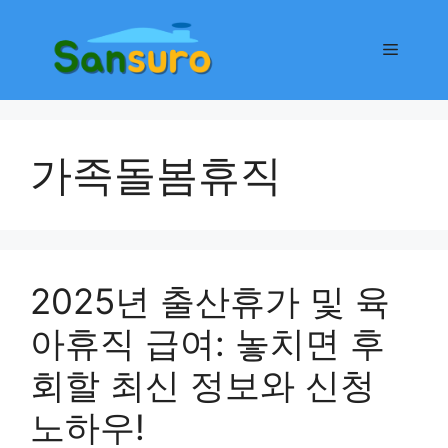
컨
텐
메
츠
로
뉴
건
너
가족돌봄휴직
뛰
기
2025년 출산휴가 및 육
아휴직 급여: 놓치면 후
회할 최신 정보와 신청
노하우!