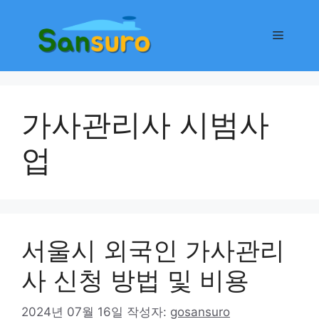
컨
텐
메
츠
로
뉴
건
너
가사관리사 시범사
뛰
기
업
서울시 외국인 가사관리
사 신청 방법 및 비용
2024년 07월 16일
작성자:
gosansuro