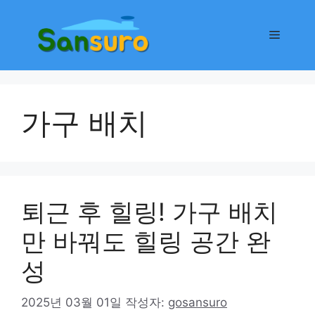
컨
텐
메
츠
로
뉴
건
너
가구 배치
뛰
기
퇴근 후 힐링! 가구 배치
만 바꿔도 힐링 공간 완
성
2025년 03월 01일
작성자:
gosansuro