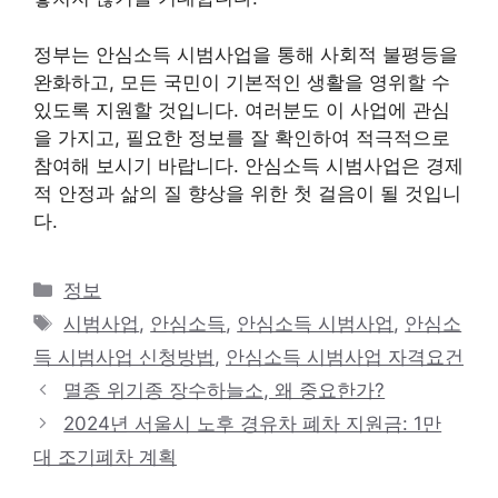
정부는 안심소득 시범사업을 통해 사회적 불평등을
완화하고, 모든 국민이 기본적인 생활을 영위할 수
있도록 지원할 것입니다. 여러분도 이 사업에 관심
을 가지고, 필요한 정보를 잘 확인하여 적극적으로
참여해 보시기 바랍니다. 안심소득 시범사업은 경제
적 안정과 삶의 질 향상을 위한 첫 걸음이 될 것입니
다.
카
정보
테
태
시범사업
,
안심소득
,
안심소득 시범사업
,
안심소
고
그
득 시범사업 신청방법
,
안심소득 시범사업 자격요건
리
멸종 위기종 장수하늘소, 왜 중요한가?
2024년 서울시 노후 경유차 폐차 지원금: 1만
대 조기폐차 계획