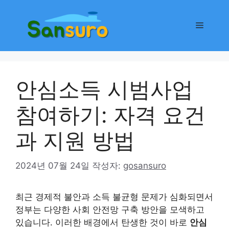
컨
텐
메
츠
로
뉴
건
너
안심소득 시범사업
뛰
기
참여하기: 자격 요건
과 지원 방법
2024년 07월 24일
작성자:
gosansuro
최근 경제적 불안과 소득 불균형 문제가 심화되면서
정부는 다양한 사회 안전망 구축 방안을 모색하고
있습니다. 이러한 배경에서 탄생한 것이 바로
안심