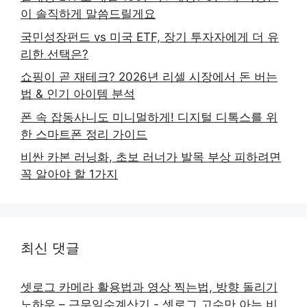
이 솔직하게 말씀드릴게요
국민성장펀드 vs 미국 ETF, 장기 투자자에게 더 유
리한 선택은?
쇼핑이 곧 재테크? 2026년 리셀 시장에서 돈 버는
법 & 인기 아이템 분석
폰 속 잡동사니도 미니멀하게! 디지털 디톡스를 위
한 스마트폰 정리 가이드
비싼 카본 러닝화, 초보 러너가 발목 부상 피하려면
꼭 알아야 할 1가지
최신 댓글
셋로그 카메라 활용법과 영상 찍는법, 방향 돌리기
노하우 – 근무일수계산기
-
셋로그 고수만 아는 비