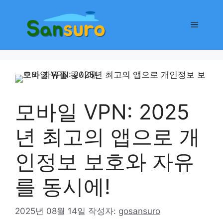
컨
텐
메
츠
로
뉴
건
너
뛰
기
모바일 VPN: 2025
년 최고의 앱으로 개
인정보 보호와 자유
를 동시에!
2025년 08월 14일
작성자:
gosansuro