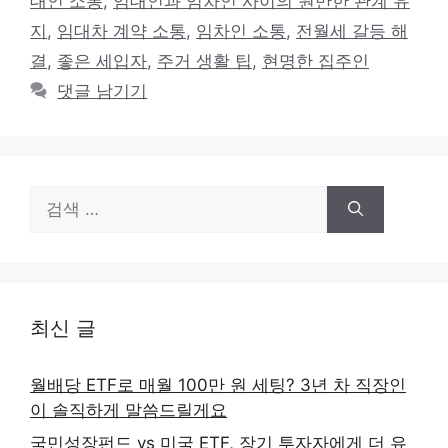
대인 소통
,
임대인과 임차인 사이의 원만한 관계 유
리
지
,
임대차 계약 소통
,
임차인 소통
,
전월세 갈등 해
결
,
좋은 세입자
,
주거 생활 팁
,
현명한 집주인
댓글 남기기
검
색:
최신 글
월배당 ETF로 매월 100만 원 세팅? 3년 차 직장인
이 솔직하게 말씀드릴게요
국민성장펀드 vs 미국 ETF, 장기 투자자에게 더 유