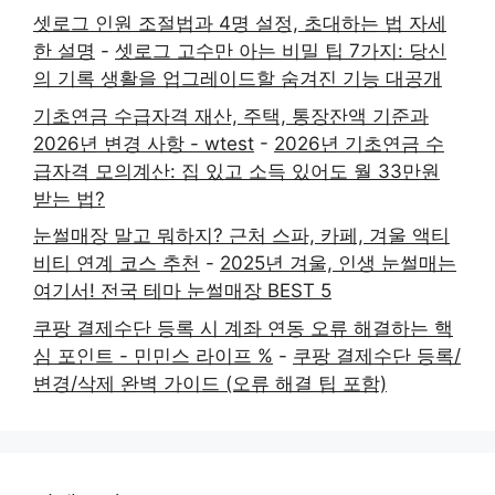
셋로그 인원 조절법과 4명 설정, 초대하는 법 자세
한 설명
-
셋로그 고수만 아는 비밀 팁 7가지: 당신
의 기록 생활을 업그레이드할 숨겨진 기능 대공개
기초연금 수급자격 재산, 주택, 통장잔액 기준과
2026년 변경 사항 - wtest
-
2026년 기초연금 수
급자격 모의계산: 집 있고 소득 있어도 월 33만원
받는 법?
눈썰매장 말고 뭐하지? 근처 스파, 카페, 겨울 액티
비티 연계 코스 추천
-
2025년 겨울, 인생 눈썰매는
여기서! 전국 테마 눈썰매장 BEST 5
쿠팡 결제수단 등록 시 계좌 연동 오류 해결하는 핵
심 포인트 - 민민스 라이프 %
-
쿠팡 결제수단 등록/
변경/삭제 완벽 가이드 (오류 해결 팁 포함)