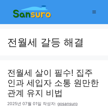
컨
텐
메
츠
로
뉴
건
너
전월세 갈등 해결
뛰
기
전월세 살이 필수! 집주
인과 세입자 소통 원만한
관계 유지 비법
2025년 07월 01일
작성자:
gosansuro