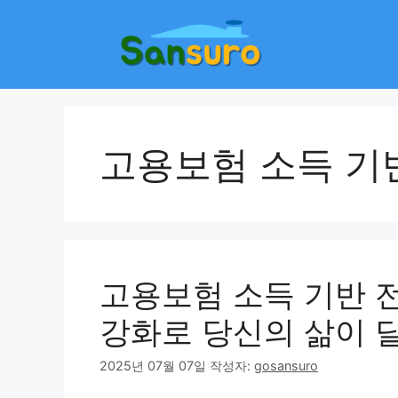
컨
텐
츠
로
건
너
뛰
고용보험 소득 기
기
고용보험 소득 기반 
강화로 당신의 삶이 
2025년 07월 07일
작성자:
gosansuro