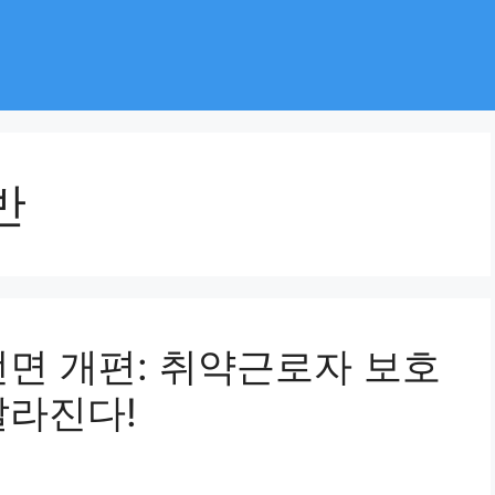
반
전면 개편: 취약근로자 보호
달라진다!