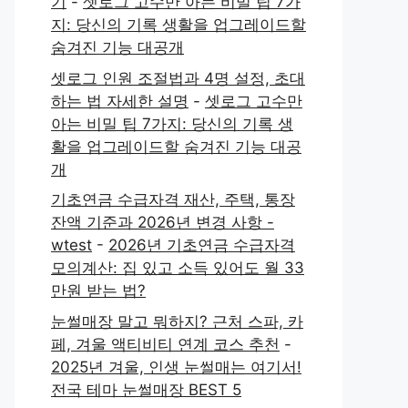
기
-
셋로그 고수만 아는 비밀 팁 7가
지: 당신의 기록 생활을 업그레이드할
숨겨진 기능 대공개
셋로그 인원 조절법과 4명 설정, 초대
하는 법 자세한 설명
-
셋로그 고수만
아는 비밀 팁 7가지: 당신의 기록 생
활을 업그레이드할 숨겨진 기능 대공
개
기초연금 수급자격 재산, 주택, 통장
잔액 기준과 2026년 변경 사항 -
wtest
-
2026년 기초연금 수급자격
모의계산: 집 있고 소득 있어도 월 33
만원 받는 법?
눈썰매장 말고 뭐하지? 근처 스파, 카
페, 겨울 액티비티 연계 코스 추천
-
2025년 겨울, 인생 눈썰매는 여기서!
전국 테마 눈썰매장 BEST 5