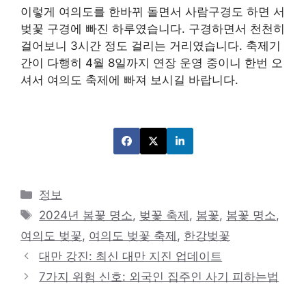
이렇게 여의도를 한바뀌 돌면서 사람구경도 하면 서
벚꽃 구경에 빠진 하루였습니다. 구경하면서 천천히
걸어보니 3시간 정도 걸리는 거리였습니다. 축제기
간이 다행히 4월 8일까지 연장 운영 중이니 한번 오
셔서 여의도 축제에 빠져 보시길 바랍니다.
카
정보
테
태
2024년 봄꽃 명소
,
벚꽃 축제
,
봄꽃
,
봄꽃 명소
,
고
그
여의도 벚꽃
,
여의도 벚꽃 축제
,
한강벚꽃
리
대만 강진: 최신 대만 지진 업데이트
7가지 위험 신호: 외국인 집주인 사기 피하는법