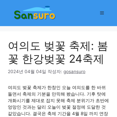
컨
텐
메
츠
로
뉴
건
너
여의도 벚꽃 축제: 봄
뛰
기
꽃 한강벚꽃 24축제
2024년 04월 04일
작성자:
gosansuro
여의도 벚꽃 축제가 한창인 오늘 여의도를 한 바뀌
돌면서 축제의 기분을 만끽해 봤습니다. 기후 탓에
개화시기를 제대로 잡지 못해 축제 분위기가 초반에
엉망인 것과는 달리 오늘이 벚꽃 절정에 도달한 것
같았습니다. 결국은 축제 기간을 4월 8일 까지 연장