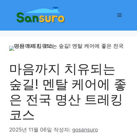
컨
텐
메
츠
로
뉴
건
너
뛰
기
마음까지 치유되는
숲길! 멘탈 케어에 좋
은 전국 명산 트레킹
코스
2025년 11월 06일
작성자:
gosansuro