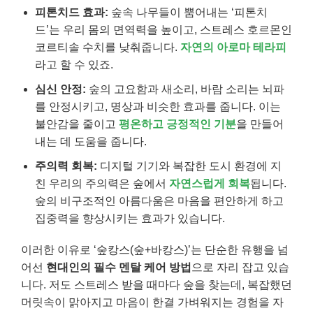
피톤치드 효과:
숲속 나무들이 뿜어내는 ‘피톤치
드’는 우리 몸의 면역력을 높이고, 스트레스 호르몬인
코르티솔 수치를 낮춰줍니다.
자연의 아로마 테라피
라고 할 수 있죠.
심신 안정:
숲의 고요함과 새소리, 바람 소리는 뇌파
를 안정시키고, 명상과 비슷한 효과를 줍니다. 이는
불안감을 줄이고
평온하고 긍정적인 기분
을 만들어
내는 데 도움을 줍니다.
주의력 회복:
디지털 기기와 복잡한 도시 환경에 지
친 우리의 주의력은 숲에서
자연스럽게 회복
됩니다.
숲의 비구조적인 아름다움은 마음을 편안하게 하고
집중력을 향상시키는 효과가 있습니다.
이러한 이유로 ‘숲캉스(숲+바캉스)’는 단순한 유행을 넘
어선
현대인의 필수 멘탈 케어 방법
으로 자리 잡고 있습
니다. 저도 스트레스 받을 때마다 숲을 찾는데, 복잡했던
머릿속이 맑아지고 마음이 한결 가벼워지는 경험을 자