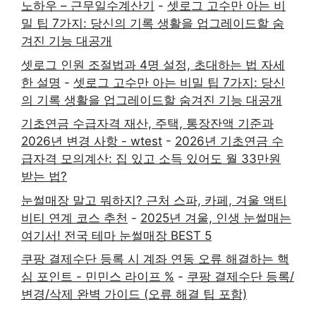
노하우 – 근무일수계산기
-
셋로그 고수만 아는 비
밀 팁 7가지: 당신의 기록 생활을 업그레이드할 숨
겨진 기능 대공개
셋로그 인원 조절법과 4명 설정, 초대하는 법 자세
한 설명
-
셋로그 고수만 아는 비밀 팁 7가지: 당신
의 기록 생활을 업그레이드할 숨겨진 기능 대공개
기초연금 수급자격 재산, 주택, 통장잔액 기준과
2026년 변경 사항 - wtest
-
2026년 기초연금 수
급자격 모의계산: 집 있고 소득 있어도 월 33만원
받는 법?
눈썰매장 말고 뭐하지? 근처 스파, 카페, 겨울 액티
비티 연계 코스 추천
-
2025년 겨울, 인생 눈썰매는
여기서! 전국 테마 눈썰매장 BEST 5
쿠팡 결제수단 등록 시 계좌 연동 오류 해결하는 핵
심 포인트 - 민민스 라이프 %
-
쿠팡 결제수단 등록/
변경/삭제 완벽 가이드 (오류 해결 팁 포함)