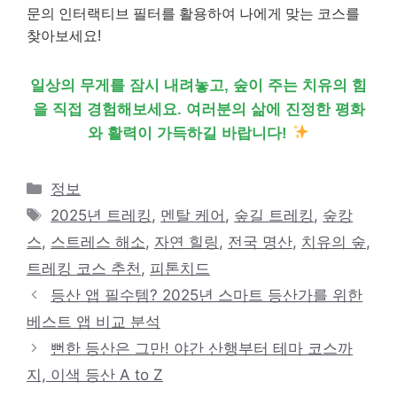
문의 인터랙티브 필터를 활용하여 나에게 맞는 코스를
찾아보세요!
일상의 무게를 잠시 내려놓고, 숲이 주는 치유의 힘
을 직접 경험해보세요. 여러분의 삶에 진정한 평화
와 활력이 가득하길 바랍니다!
카
정보
테
태
2025년 트레킹
,
멘탈 케어
,
숲길 트레킹
,
숲캉
고
그
스
,
스트레스 해소
,
자연 힐링
,
전국 명산
,
치유의 숲
,
리
트레킹 코스 추천
,
피톤치드
등산 앱 필수템? 2025년 스마트 등산가를 위한
베스트 앱 비교 분석
뻔한 등산은 그만! 야간 산행부터 테마 코스까
지, 이색 등산 A to Z