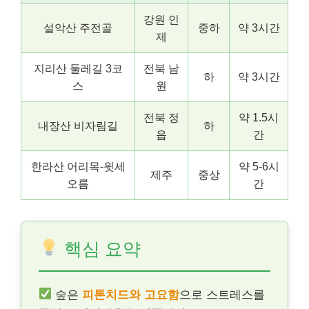
강원 인
설악산 주전골
중하
약 3시간
제
지리산 둘레길 3코
전북 남
하
약 3시간
스
원
전북 정
약 1.5시
내장산 비자림길
하
읍
간
한라산 어리목-윗세
약 5-6시
제주
중상
오름
간
핵심 요약
숲은
피톤치드와 고요함
으로 스트레스를